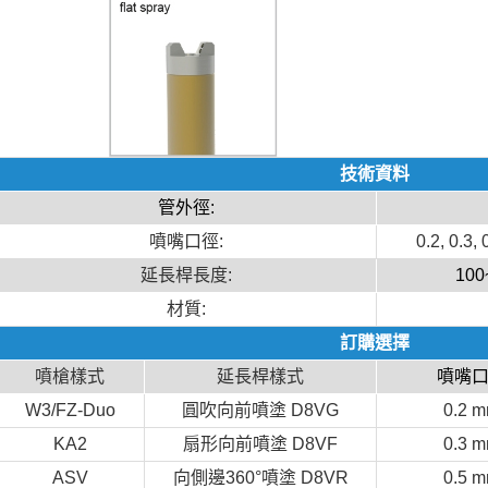
技術資料
管外徑:
噴嘴口徑:
0.2, 0.3,
延長桿長度:
10
材質:
訂購選擇
噴槍樣式
延長桿樣式
噴嘴
W3/FZ-Duo
圓吹向前噴塗 D8VG
0.2 
KA2
扇形向前噴塗 D8VF
0.3 
ASV
向側邊360°噴塗 D8VR
0.5 