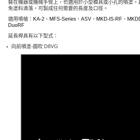
裝在機器或機械手臂上，也適用於小型模具或小孔的噴塗。
免塗料滴落，可製成任何需要的長度及口徑。
適用噴槍：
KA-2
、
MFS-Series
、
ASV
、
MKD-IS-RF
、
MKDD
DuoRF
延長桿具有以下型式：
向前噴塗-
圓吹
D8VG