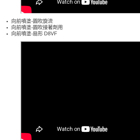
向前噴塗-
圓吹旋流
向前噴塗-
圓吹接著劑用
向前噴塗-
扇形
D8VF