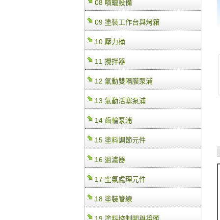
08 噴蠟設備
09 塗裝工作台與烤箱
10 壓力桶
11 攪拌器
12 氣動雙隔膜泵浦
13 氣動活塞泵浦
14 齒輪泵浦
15 塗料調節元件
16 過濾器
17 空氣處理元件
18 塗裝管線
19 塗料控制閥與接頭