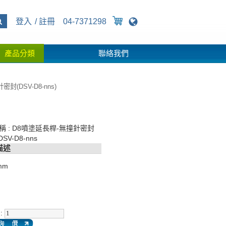
登入
註冊
04-7371298
產品分類
聯絡我們
封(DSV-D8-nns)
稱 : D8噴塗延長桿-無撞針密封
DSV-D8-nns
描述
mm
: