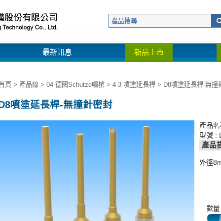
最新訊息
新品上市
首頁
>
產品線
>
04 德國Schutze噴槍
>
4-3 噴塗延長桿
> D8噴塗延長桿-無撞針密
D8噴塗延長桿-無撞針密封
產品名
型號 : 
產品
外徑8
數量 