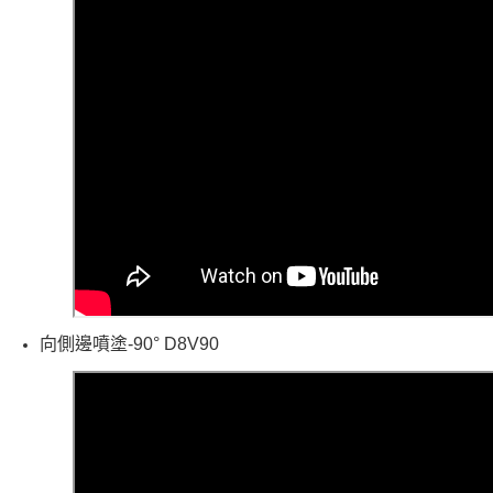
向側邊噴塗-
90°
D8V90