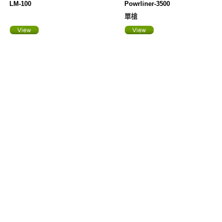
LM-100
Powrliner-3500
單槍