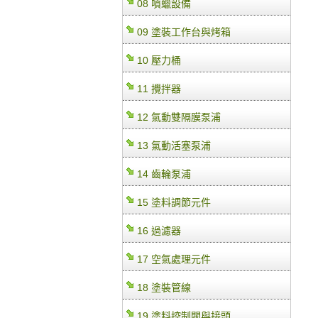
08 噴蠟設備
09 塗裝工作台與烤箱
10 壓力桶
11 攪拌器
12 氣動雙隔膜泵浦
13 氣動活塞泵浦
14 齒輪泵浦
15 塗料調節元件
16 過濾器
17 空氣處理元件
18 塗裝管線
19 塗料控制閥與接頭