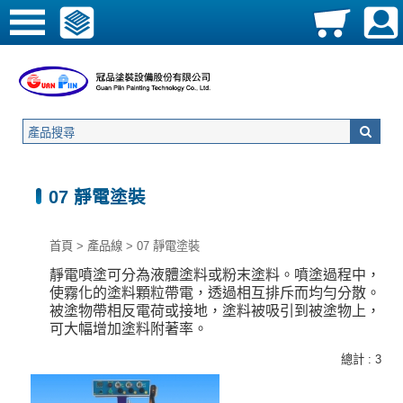
07 靜電塗裝
首頁
>
產品線
>
07 靜電塗裝
靜電噴塗可分為液體
塗料或
粉末
塗料
。噴塗過程中，
使霧化的塗料顆粒帶電，透過相互排斥而均勻分散。
被塗物帶相反電荷或接地，塗料被吸引到被塗物上，
可大幅增加塗料附著率。
總計 : 3