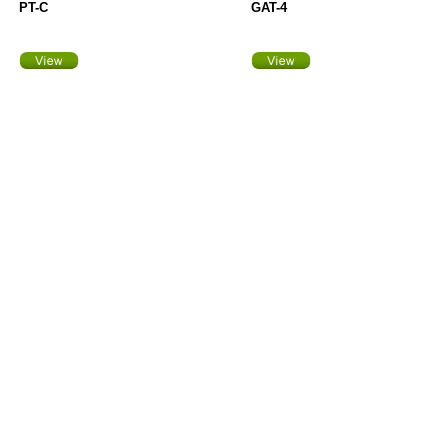
PT-C
GAT-4