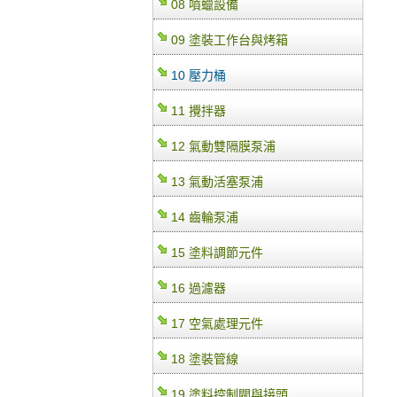
08 噴蠟設備
09 塗裝工作台與烤箱
10 壓力桶
11 攪拌器
12 氣動雙隔膜泵浦
13 氣動活塞泵浦
14 齒輪泵浦
15 塗料調節元件
16 過濾器
17 空氣處理元件
18 塗裝管線
19 塗料控制閥與接頭