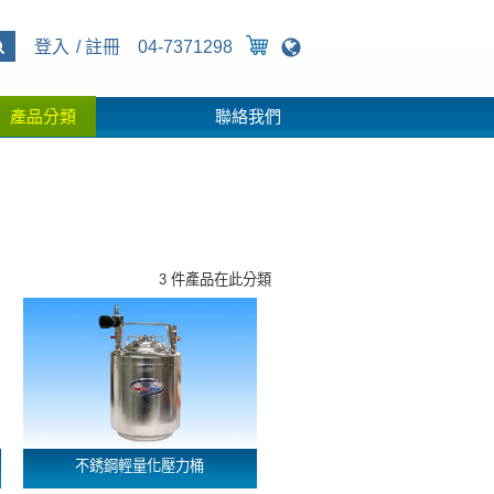
登入
註冊
04-7371298
產品分類
聯絡我們
3 件產品在此分類
不銹鋼輕量化壓力桶