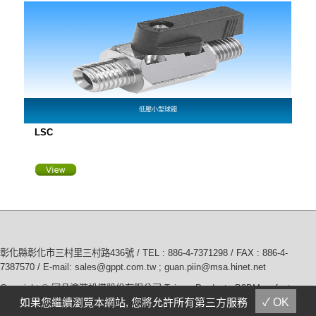
低壓小型球閥
LSC
彰化縣彰化市三村里三村路436號 / TEL :
886-4-7371298
/ FAX : 886-4-
7387570 / E-mail:
sales@gppt.com.tw ; guan.piin@msa.hinet.net
Copyright © 冠品塗裝設備股份有限公司
Taiwan Products
,
B2BManufactures
,
如果您繼續瀏覽本網站, 您將允許所有第三方服務
✓ OK
您是本站第 4434138 位訪客